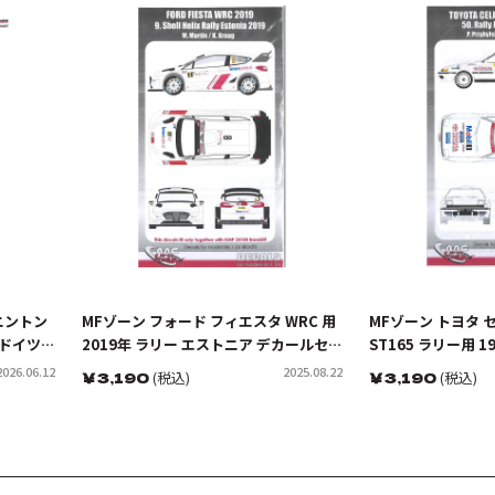
 ドニントン
MFゾーン フォード フィエスタ WRC 用
MFゾーン トヨタ セ
 ドイツ
2019年 ラリー エストニア デカールセッ
ST165 ラリー用 
ルト モ
ト デカール
ンド デカールセッ
2026.06.12
2025.08.22
￥
3,190
(税込)
￥
3,190
(税込)
” クラ
マス・ヴ