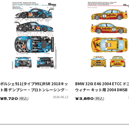
ポルシェ911(タイプ991)RSR 2018キッ
BMW 320i E46 2004 ETCC
ト用 デンプシー・プロトンレーシング
ウィナー キット用 2004 DMSB
2018 ル･マン24時間 GTE AM クラスウ
ツーリングカー選手権 シューベ
2026.06.12
￥
5,720
(税込)
￥
3,850
(税込)
ィナーデカールセット
ータースポーツ ”ハッセレーダー
ウディア・ヒュルトゲン/トー
ィンケルホック デカールセット