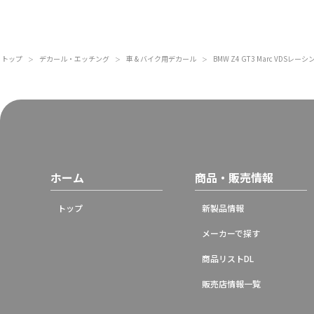
トップ
デカール・エッチング
車 & バイク用デカール
BMW Z4 GT3 Marc VDSレ
＞
＞
＞
ホーム
商品・販売情報
トップ
新製品情報
メーカーで探す
商品リストDL
販売店情報一覧