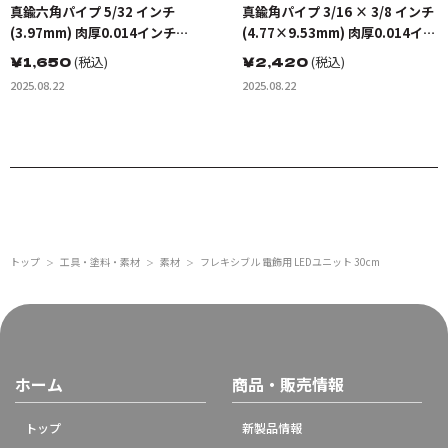
真鍮六角パイプ 5/32 インチ
真鍮角パイプ 3/16 × 3/8 インチ
(3.97mm) 肉厚0.014インチ
(4.77×9.53mm) 肉厚0.014イン
(0.36mm) 長さ12インチ
チ(0.36mm) 長さ12インチ
￥
1,650
(税込)
￥
2,420
(税込)
(300mm)(1本入り)
(300mm)(1本入り)
2025.08.22
2025.08.22
トップ
工具・塗料・素材
素材
フレキシブル 電飾用 LEDユニット 30cm
＞
＞
＞
ホーム
商品・販売情報
トップ
新製品情報