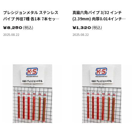
プレシジョンメタル ステンレス
真鍮六角パイプ 3/32 インチ
パイプ 外径7種 各1本 7本セット
(2.39mm) 肉厚0.014インチ
(長さ300mm) 素材 KS3410
(0.36mm) 長さ12インチ
￥
8,250
(税込)
￥
1,320
(税込)
(300mm)(1本入り)
2025.08.22
2025.08.22