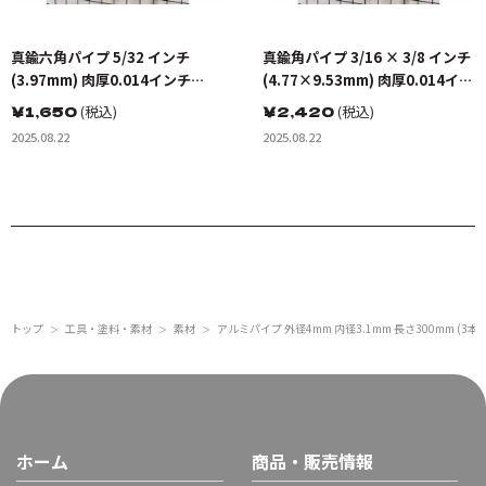
真鍮六角パイプ 5/32 インチ
真鍮角パイプ 3/16 × 3/8 インチ
(3.97mm) 肉厚0.014インチ
(4.77×9.53mm) 肉厚0.014イン
(0.36mm) 長さ12インチ
チ(0.36mm) 長さ12インチ
￥
1,650
(税込)
￥
2,420
(税込)
(300mm)(1本入り)
(300mm)(1本入り)
2025.08.22
2025.08.22
トップ
工具・塗料・素材
素材
アルミパイプ 外径4mm 内径3.1mm 長さ300mm (3本入り
＞
＞
＞
ホーム
商品・販売情報