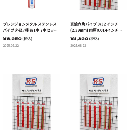
プレシジョンメタル ステンレス
真鍮六角パイプ 3/32 インチ
パイプ 外径7種 各1本 7本セット
(2.39mm) 肉厚0.014インチ
(長さ300mm) 素材 KS3410
(0.36mm) 長さ12インチ
￥
8,250
(税込)
￥
1,320
(税込)
(300mm)(1本入り)
2025.08.22
2025.08.22