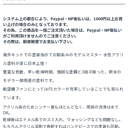
システム上の都合により、Paypal・NP後払いは、1000円以上お買
い上げの場合のみとなっております。
その為、この商品を一個ご注文頂いた場合は、Paypal・NP後払い
がご利用頂けませんのでご注意ください。
その際は、郵便振替でお支払い下さい。
海外キットでの塗装指示でお馴染みのモデルマスター 水性アクリ
ル塗料が遂に日本上陸！
豊富な色数、早い乾燥時間、強固な塗膜と3拍子揃った、欧米の
モデラー御用達の塗料です。
航空機ファンにとってはFSカラーが充実していることでも知られ
ています。
アクリル系のためシンナー臭もほとんどなく、用具の洗浄は水で
OK。
乾燥後はエナメル系でのスミ入れ、ウォッシングなども問題なし。
もちろんアクリル溶剤で希釈すればハンドピースでの塗装も可能。