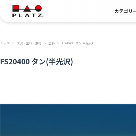
カテゴリ
トップ
工具・塗料・素材
塗料
FS20400 タン(半光沢)
＞
＞
＞
FS20400 タン(半光沢)