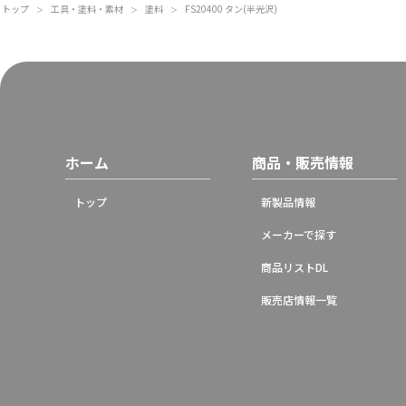
トップ
工具・塗料・素材
塗料
FS20400 タン(半光沢)
＞
＞
＞
ホーム
商品・販売情報
トップ
新製品情報
メーカーで探す
商品リストDL
販売店情報一覧