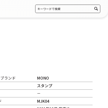
・ブランド
MONO
スタンプ
－
ド
MJK04