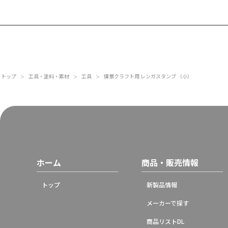
トップ
工具・塗料・素材
工具
情景クラフト用 レンガスタンプ （小）
＞
＞
＞
ホーム
商品・販売情報
トップ
新製品情報
メーカーで探す
商品リストDL