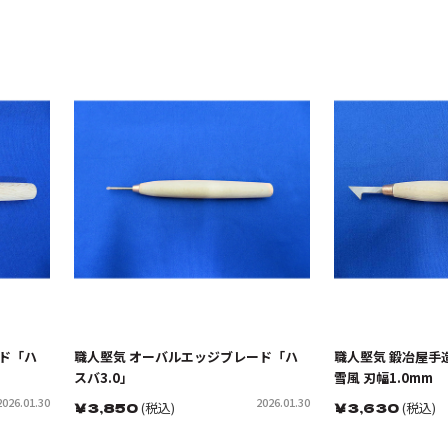
ド「ハ
職人堅気 オーバルエッジブレード「ハ
職人堅気 鍛冶屋手
スバ3.0」
雪風 刃幅1.0mm
2026.01.30
2026.01.30
￥
3,850
(税込)
￥
3,630
(税込)