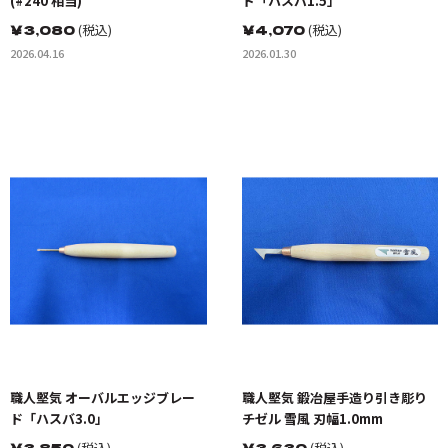
(#240 相当)
ド「ハスバ1.5」
￥
3,080
(税込)
￥
4,070
(税込)
2026.04.16
2026.01.30
職人堅気 オーバルエッジブレー
職人堅気 鍛冶屋手造り引き彫り
ド「ハスバ3.0」
チゼル 雪風 刃幅1.0mm
￥
3,850
(税込)
￥
3,630
(税込)