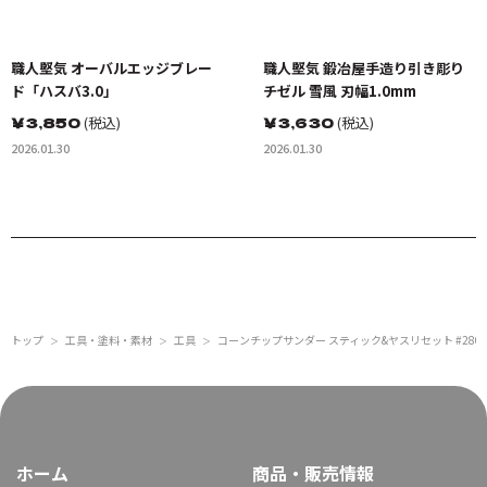
職人堅気 オーバルエッジブレー
職人堅気 鍛冶屋手造り引き彫り
ド「ハスバ3.0」
チゼル 雪風 刃幅1.0mm
￥
3,850
(税込)
￥
3,630
(税込)
2026.01.30
2026.01.30
トップ
工具・塗料・素材
工具
コーンチップサンダー スティック&ヤスリセット #280
＞
＞
＞
ホーム
商品・販売情報