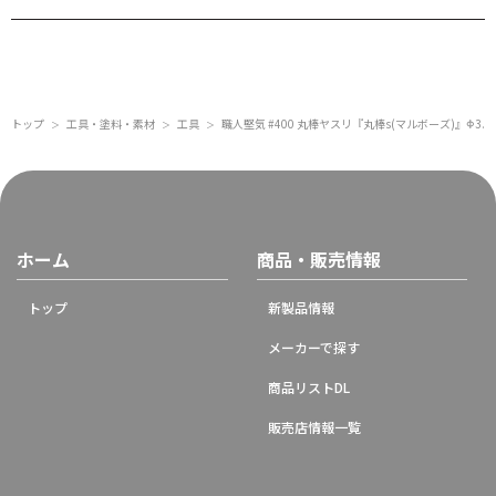
トップ
工具・塗料・素材
工具
職人堅気 #400 丸棒ヤスリ『丸棒s(マルボーズ)』Φ3.5
＞
＞
＞
ホーム
商品・販売情報
トップ
新製品情報
メーカーで探す
商品リストDL
販売店情報一覧