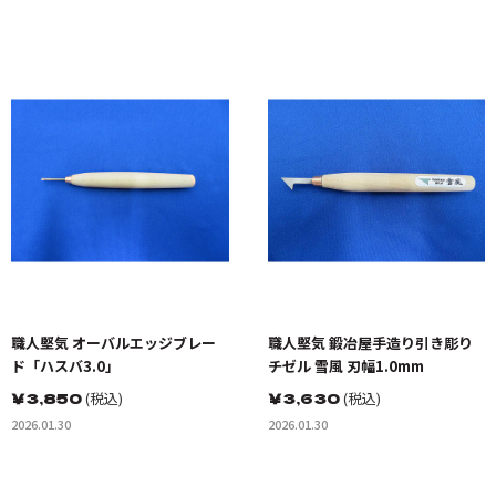
職人堅気 オーバルエッジブレー
職人堅気 鍛冶屋手造り引き彫り
ド「ハスバ3.0」
チゼル 雪風 刃幅1.0mm
￥
3,850
(税込)
￥
3,630
(税込)
2026.01.30
2026.01.30