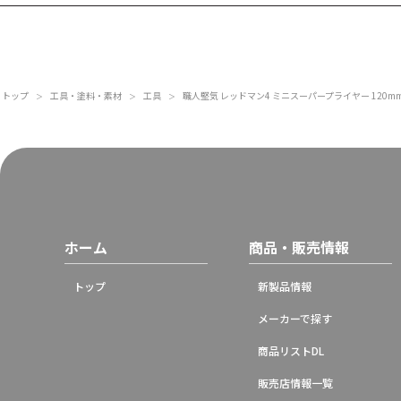
トップ
工具・塗料・素材
工具
職人堅気 レッドマン4 ミニスーパープライヤー 120m
＞
＞
＞
ホーム
商品・販売情報
トップ
新製品情報
メーカーで探す
商品リストDL
販売店情報一覧