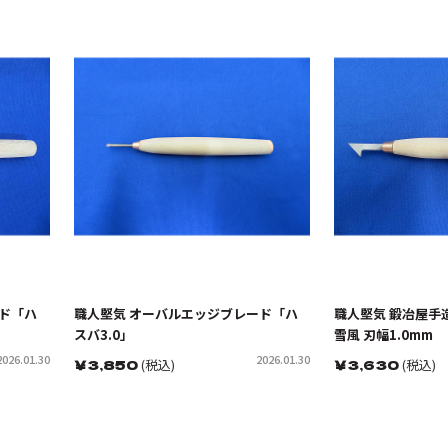
ド「ハ
職人堅気 オーバルエッジブレード「ハ
職人堅気 鍛冶屋手
スバ3.0」
雪風 刃幅1.0mm
2026.01.30
2026.01.30
￥
3,850
(税込)
￥
3,630
(税込)