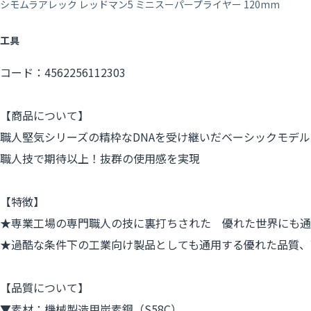
シモムラアレック レッドマン5 ミニスーパープライヤー 120mm
工具
コード：4562256112303
【商品について】
職人堅気シリーズの精枠なDNAを受け継いだベーシックモデル
職人技で期待以上！抜群の使用感を実現
【特徴】
★専業工場の専門職人の技に裏打ちされた 優れた世界にも
★過酷な条件下の工業向け製品としても通用する優れた品質、
【品質について】
▼素材：機械製造用炭素鋼（S58C）