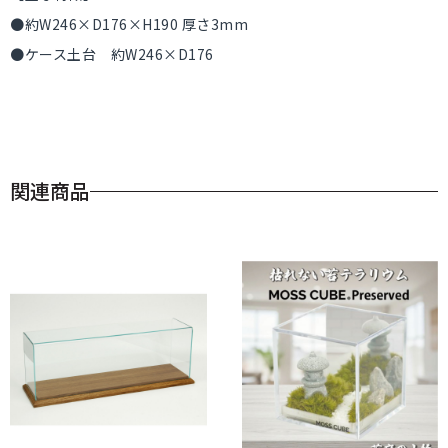
●約W246×D176×H190 厚さ3mm
●ケース土台 約W246×D176
関連商品