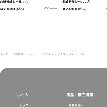
曲線分岐レール：右
曲線分岐レール：左
2024.12.01
￥
7,920
(税込)
￥
7,920
(税込)
トップ
鉄道模型
レール
OO-9(9mm・HOナロー) ポイントレバー
＞
＞
＞
ホーム
商品・販売情報
トップ
新製品情報