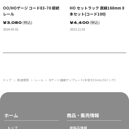
OO/HOゲージ コード83-70 接続
HO セットラック 直線168mm 8
レール
本セット(コード100)
￥
3,080
(税込)
￥
4,400
(税込)
2024.03.01
2022.11.01
トップ
鉄道模型
レール
Nゲージ 曲線テンプレート(半径:915mm/36インチ)
＞
＞
＞
ホーム
商品・販売情報
トップ
新製品情報