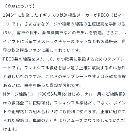
【商品について】
1946年に創業したイギリスの鉄道模型メーカーがPECO（ピィ
コ）です。さまざまなゲージや種類の線路の生産販売を手掛ける
ほか、 客車や貨車、蒸気機関車などのモデルを製造。さらに、レ
イアウトに活躍するストラクチャーのキットなども製造販売。世
界の鉄道模型ファンに親しまれています。
PECO製の線路をスムーズ、かつ確実に敷設するためのテンプレ
ートです。フレキシブル線路を思い通り正確に敷設するのは意外
と難しいものですが、これらのテンプレートを使えば正確な直線
あるいは、曲率を保った敷設が可能です。
Nゲージ線路(コード80/55共用)をはじめ、ナロー用など線路幅9
㎜の線路全てに使用可能。フレキシブル線路だけでなく、ポイン
トや組線路との組み合わせ時にも便利に使えます。正確に組立て
られた線路は、車輌の走行もよりスムーズになり楽しんでいただ
けます。