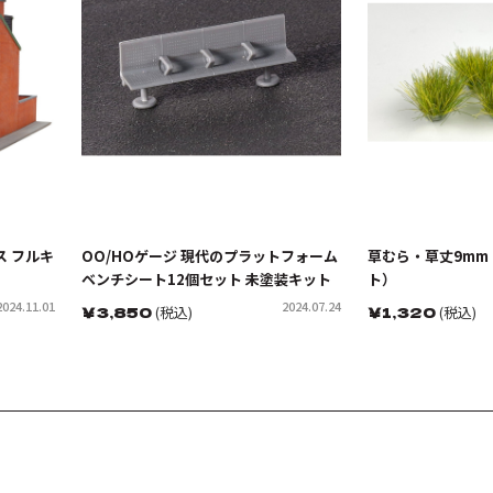
ス フルキ
OO/HOゲージ 現代のプラットフォーム
草むら・草丈9mm
ベンチシート12個セット 未塗装キット
ト）
2024.11.01
2024.07.24
￥
3,850
(税込)
￥
1,320
(税込)