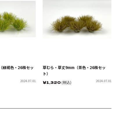
（緑褐色・26株セッ
草むら・草丈9mm（茶色・26株セッ
ト）
2024.07.01
2024.07.01
￥
1,320
(税込)