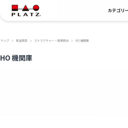
カテゴリ
トップ
鉄道模型
ストラクチャー・情景素材
HO 機関庫
＞
＞
＞
HO 機関庫