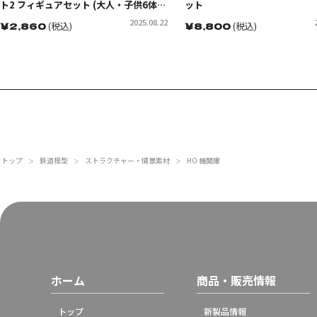
ト2 フィギュアセット (大人・子供6体入
ット
り)
2025.08.22
￥
2,860
(税込)
￥
8,800
(税込)
トップ
鉄道模型
ストラクチャー・情景素材
HO 機関庫
＞
＞
＞
ホーム
商品・販売情報
トップ
新製品情報