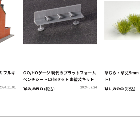
ス フルキ
OO/HOゲージ 現代のプラットフォーム
草むら・草丈9mm
ベンチシート12個セット 未塗装キット
ト）
2024.11.01
2024.07.24
￥
3,850
(税込)
￥
1,320
(税込)