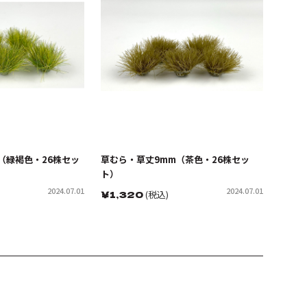
（緑褐色・26株セッ
草むら・草丈9mm（茶色・26株セッ
ト）
2024.07.01
2024.07.01
￥
1,320
(税込)