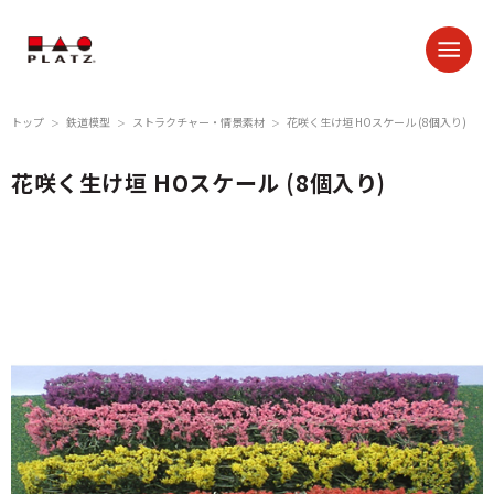
トップ
鉄道模型
ストラクチャー・情景素材
花咲く生け垣 HOスケール (8個入り)
＞
＞
＞
花咲く生け垣 HOスケール (8個入り)