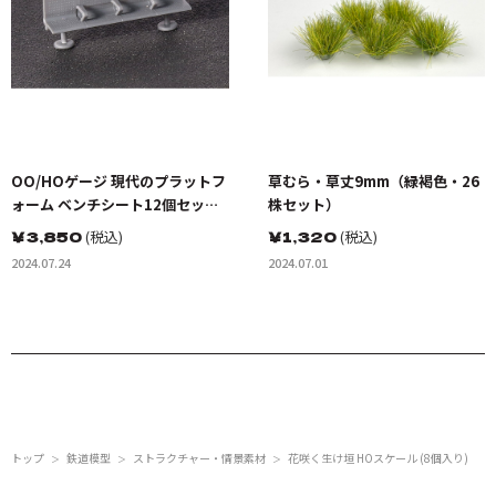
OO/HOゲージ 現代のプラットフ
草むら・草丈9mm（緑褐色・26
ォーム ベンチシート12個セット
株セット）
未塗装キット
￥
3,850
(税込)
￥
1,320
(税込)
2024.07.24
2024.07.01
トップ
鉄道模型
ストラクチャー・情景素材
花咲く生け垣 HOスケール (8個入り)
＞
＞
＞