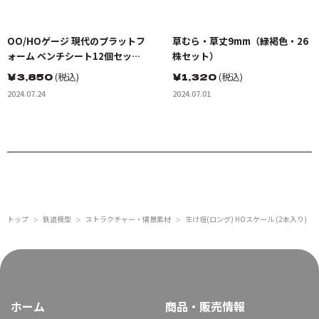
OO/HOゲージ 現代のプラットフ
草むら・草丈9mm（緑褐色・26
ォーム ベンチシート12個セット
株セット）
未塗装キット
￥
3,850
(税込)
￥
1,320
(税込)
2024.07.24
2024.07.01
トップ
鉄道模型
ストラクチャー・情景素材
生け垣(ロング) HOスケール (2本入り)
＞
＞
＞
ホーム
商品・販売情報