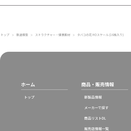
トップ
鉄道模型
ストラクチャー・情景素材
タバコの花 HOスケール (16株入り)
＞
＞
＞
ホーム
商品・販売情報
トップ
新製品情報
メーカーで探す
商品リストDL
販売店情報一覧