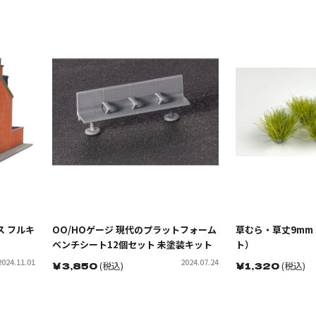
ス フルキ
OO/HOゲージ 現代のプラットフォーム
草むら・草丈9mm
ベンチシート12個セット 未塗装キット
ト）
2024.11.01
2024.07.24
￥
3,850
(税込)
￥
1,320
(税込)