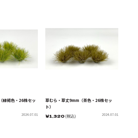
（緑褐色・26株セッ
草むら・草丈9mm（茶色・26株セッ
ト）
2024.07.01
2024.07.01
￥
1,320
(税込)