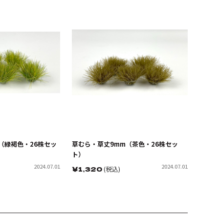
（緑褐色・26株セッ
草むら・草丈9mm（茶色・26株セッ
ト）
2024.07.01
2024.07.01
￥
1,320
(税込)