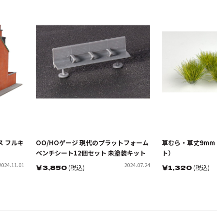
ス フルキ
OO/HOゲージ 現代のプラットフォーム
草むら・草丈9mm
ベンチシート12個セット 未塗装キット
ト）
2024.11.01
2024.07.24
￥
3,850
(税込)
￥
1,320
(税込)