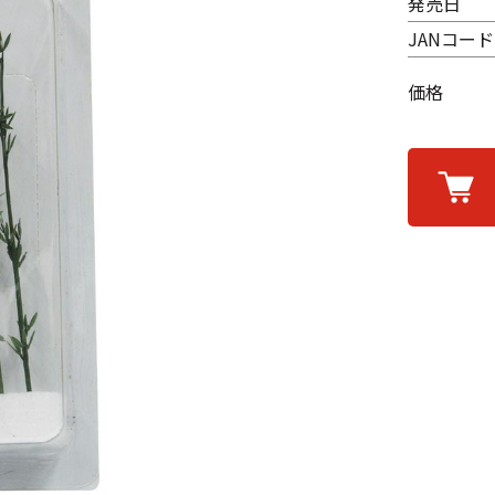
発売日
JANコード
価格