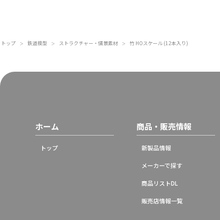
トップ
鉄道模型
ストラクチャー・情景素材
竹 HOスケール (12本入り)
＞
＞
＞
ホーム
商品・販売情報
トップ
新製品情報
メーカーで探す
商品リストDL
販売店情報一覧