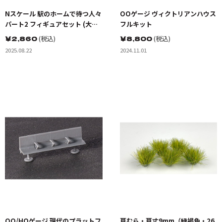
Nスケール 駅のホームで待つ人々
OOゲージ ヴィクトリアンハウス
パート2 フィギュアセット (大
フルキット
人・子供6体入り)
￥
2,860
(税込)
￥
8,800
(税込)
2025.08.22
2024.11.01
OO/HOゲージ 現代のプラットフ
草むら・草丈9mm（緑褐色・26