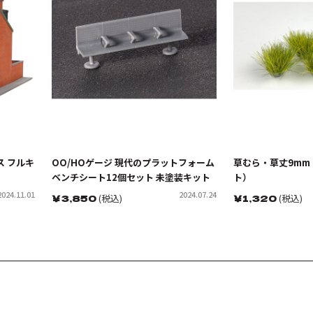
ス フルキ
OO/HOゲージ 現代のプラットフォーム
草むら・草丈9mm
ベンチシート12個セット 未塗装キット
ト）
2024.11.01
2024.07.24
￥
3,850
(税込)
￥
1,320
(税込)