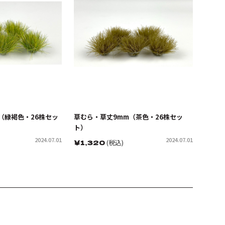
（緑褐色・26株セッ
草むら・草丈9mm（茶色・26株セッ
ト）
2024.07.01
2024.07.01
￥
1,320
(税込)