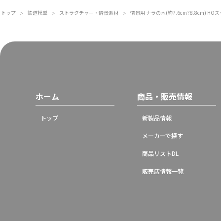
トップ
鉄道模型
ストラクチャー・情景素材
情景用 ナラの木(約7.6cm?8.8cm) H
＞
＞
＞
ホーム
商品・販売情報
トップ
新製品情報
メーカーで探す
商品リストDL
販売店情報一覧