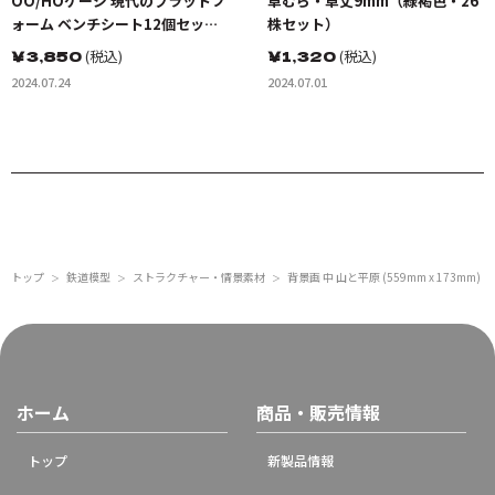
OO/HOゲージ 現代のプラットフ
草むら・草丈9mm（緑褐色・26
ォーム ベンチシート12個セット
株セット）
未塗装キット
￥
3,850
(税込)
￥
1,320
(税込)
2024.07.24
2024.07.01
トップ
鉄道模型
ストラクチャー・情景素材
背景画 中 山と平原 (559mm x 173mm)
＞
＞
＞
ホーム
商品・販売情報
トップ
新製品情報