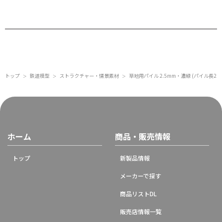
トップ
鉄道模型
ストラクチャー・情景素材
草地用パイル 2.5mm・濃緑 (パイル長2.5
＞
＞
＞
ホーム
商品・販売情報
トップ
新製品情報
メーカーで探す
商品リストDL
販売店情報一覧