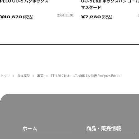
PECO OO-9 バグボックス
OO-9 L&B ボックスバン コー
マスタード
2024.11.01
￥
10,670
(税込)
￥
7,260
(税込)
トップ
鉄道模型
車両
TT:120 2軸オープン貨車 7枚側板 Phorpres Bricks
＞
＞
＞
ホーム
商品・販売情報