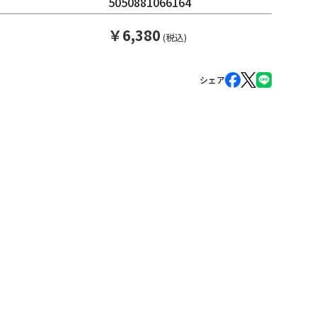
5050881066164
￥
6,380
(税込)
シェア