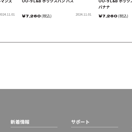
ルマンズ
OO-9 L&B ボックスバン バス
OO-9 L&B ボ
バナナ
2024.11.01
2024.11.01
￥
7,260
(税込)
￥
7,260
(税込)
新着情報
サポート