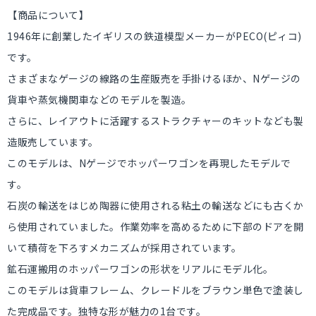
【商品について】
1946年に創業したイギリスの鉄道模型メーカーがPECO(ピィコ)
です。
さまざまなゲージの線路の生産販売を手掛けるほか、Nゲージの
貨車や蒸気機関車などのモデルを製造。
さらに、レイアウトに活躍するストラクチャーのキットなども製
造販売しています。
このモデルは、Nゲージでホッパーワゴンを再現したモデルで
す。
石炭の輸送をはじめ陶器に使用される粘土の輸送などにも古くか
ら使用されていました。作業効率を高めるために下部のドアを開
いて積荷を下ろすメカニズムが採用されています。
鉱石運搬用のホッパーワゴンの形状をリアルにモデル化。
このモデルは貨車フレーム、クレードルをブラウン単色で塗装し
た完成品です。独特な形が魅力の1台です。