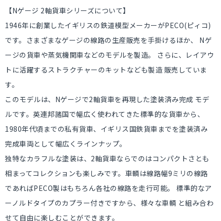
【Nゲージ 2軸貨車シリーズについて】
1946年に創業したイギリスの鉄道模型メーカーがPECO(ピィコ)
です。さまざまなゲージの線路の生産販売を手掛けるほか、 Nゲ
ージの貨車や蒸気機関車などのモデルを製造。 さらに、レイアウ
トに活躍するストラクチャーのキットなども製造 販売していま
す。
このモデルは、Nゲージで2軸貨車を再現した塗装済み完成 モデ
ルです。英連邦諸国で幅広く使われてきた標準的な貨車から、
1980年代頃までの私有貨車、イギリス国鉄貨車までを塗装済み
完成車両として幅広くラインナップ。
独特なカラフルな塗装は、2軸貨車ならでのはコンパクトさとも
相まってコレクションも楽しみです。車輌は線路幅9ミリの線路
であればPECO製はもちろん各社の線路を走行可能。 標準的なア
ーノルドタイプのカプラー付きですから、様々な車輌 と組み合わ
せて自由に楽しむことができます。