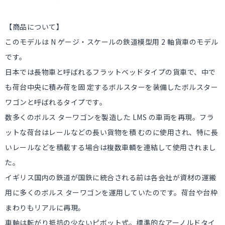
【商品について】
このモデルは N ゲージ・スケールの鉄道模型用 2 軸貨車のモデル
です。
日本では長物車と呼ばれるフラットベッドタイプの貨車で、中で
も荷台中央に積み荷を固 定するボルスターを装備したボルスター
ワゴンと呼ばれるタイプです。
数多くのボルス ターワゴンを製造した LMS の車両を再現。フラ
ットな荷台はレールなどの長い貨物を積 むのに使用され、特に長
いレールなどを積載する場合は複数車輌を連結して使用されまし
た。
イギリス国内の鉄道が国鉄に統合される前は各会社が資材の運搬
用に多くのボルス ターワゴンを運用していたのです。荷台や台枠
まわりもリアルに再現。
車軸は転がり抵抗の少ないピボット式。標準的なアーノルドタイ