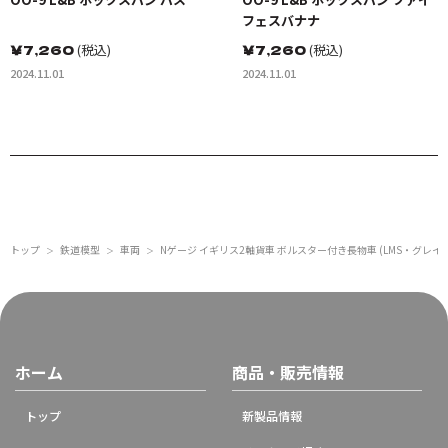
フェスバナナ
￥
7,260
(税込)
￥
7,260
(税込)
2024.11.01
2024.11.01
トップ
鉄道模型
車両
Nゲージ イギリス2軸貨車 ボルスター付き長物車 (LMS・グレイ)
＞
＞
＞
ホーム
商品・販売情報
トップ
新製品情報