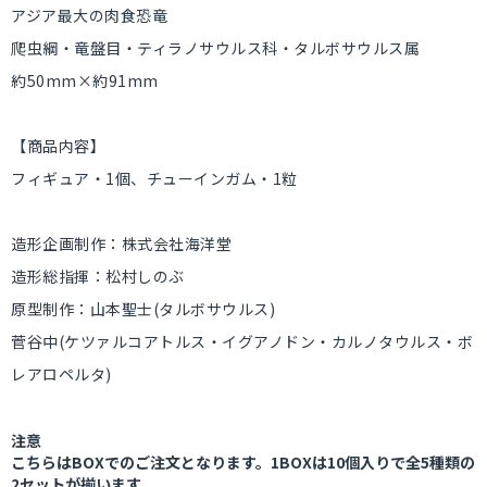
アジア最大の肉食恐竜
爬虫綱・竜盤目・ティラノサウルス科・タルボサウルス属
約50mm×約91mm
【商品内容】
フィギュア・1個、チューインガム・1粒
造形企画制作：株式会社海洋堂
造形総指揮：松村しのぶ
原型制作：山本聖士(タルボサウルス)
菅谷中(ケツァルコアトルス・イグアノドン・カルノタウルス・ボ
レアロペルタ)
注意
こちらはBOXでのご注文となります。1BOXは10個入りで全5種類の
2セットが揃います。