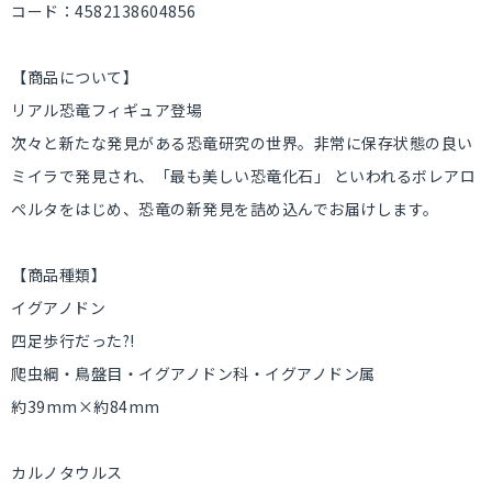
コード：4582138604856
【商品について】
リアル恐竜フィギュア登場
次々と新たな発見がある恐竜研究の世界。非常に保存状態の良い
ミイラで発見され、「最も美しい恐竜化石」 といわれるボレアロ
ぺルタをはじめ、恐竜の新発見を詰め込んでお届けします。
【商品種類】
イグアノドン
四足歩行だった?!
爬虫綱・鳥盤目・イグアノドン科・イグアノドン属
約39mm×約84mm
カルノタウルス