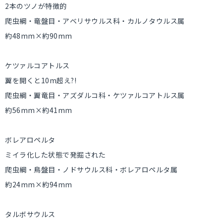
2本のツノが特徴的
爬虫綱・竜盤目・アベリサウルス科・カルノタウルス属
約48mm×約90mm
ケツァルコアトルス
翼を開くと10m超え?!
爬虫綱・翼竜目・アズダルコ科・ケツァルコアトルス属
約56mm×約41mm
ボレアロペルタ
ミイラ化した状態で発掘された
爬虫綱・鳥盤目・ノドサウルス科・ボレアロペルタ属
約24mm×約94mm
タルボサウルス