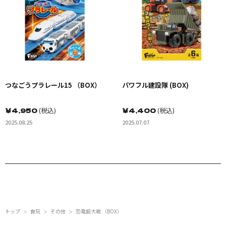
つなごうプラレール15 （BOX）
パワフル建設隊 (BOX)
￥
4,950
(税込)
￥
4,400
(税込)
2025.08.25
2025.07.07
トップ
食玩
その他
恐竜超大戦 （BOX）
＞
＞
＞