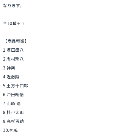
なります。
全10種＋？
【商品種類】
1.坂田銀八
2.志村新八
3.神楽
4.近藤勲
5.土方十四郎
6.沖田総悟
7.山崎 退
8.桂小太郎
9.高杉晋助
10.神威