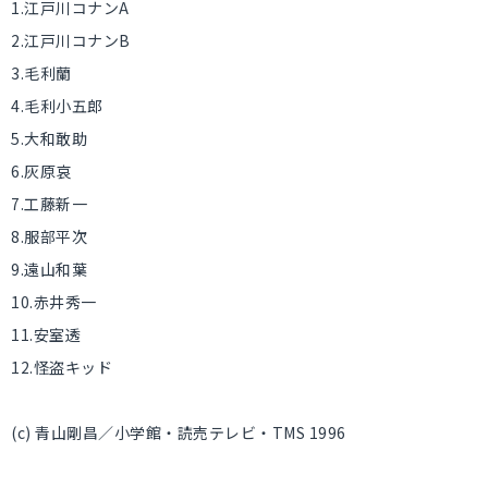
1.江戸川コナンA
2.江戸川コナンB
3.毛利蘭
4.毛利小五郎
5.大和敢助
6.灰原哀
7.工藤新一
8.服部平次
9.遠山和葉
10.赤井秀一
11.安室透
12.怪盗キッド
(c) 青山剛昌／小学館・読売テレビ・TMS 1996