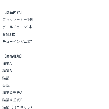
【商品内容】
ブックマーカー1個
ボールチェーン1本
台紙1枚
チューインガム1粒
【商品種類】
猫猫A
猫猫B
猫猫C
壬氏
猫猫＆壬氏A
猫猫＆壬氏B
猫猫（ミニキャラ）