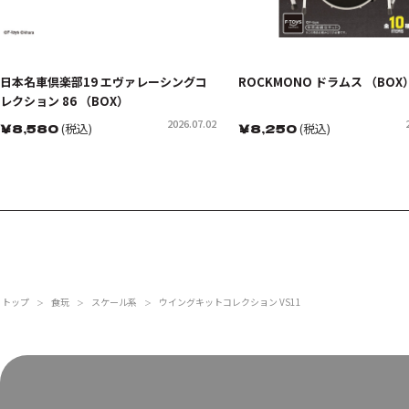
日本名車倶楽部19 エヴァレーシングコ
ROCKMONO ドラムス （BOX
レクション 86 （BOX）
2026.07.02
￥
8,580
(税込)
￥
8,250
(税込)
トップ
食玩
スケール系
ウイングキットコレクション VS11
＞
＞
＞