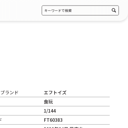
・ブランド
エフトイズ
食玩
1/144
ド
FT60383