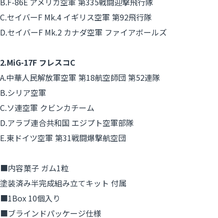
B.F-86E アメリカ空軍 第335戦闘迎撃飛行隊
C.セイバーF Mk.4 イギリス空軍 第92飛行隊
D.セイバーF Mk.2 カナダ空軍 ファイアボールズ
2.MiG-17F フレスコC
A.中華人民解放軍空軍 第18航空師団 第52連隊
B.シリア空軍
C.ソ連空軍 クビンカチーム
D.アラブ連合共和国 エジプト空軍部隊
E.東ドイツ空軍 第31戦闘爆撃航空団
■内容菓子 ガム1粒
塗装済み半完成組み立てキット 付属
■1Box 10個入り
■ブラインドパッケージ仕様