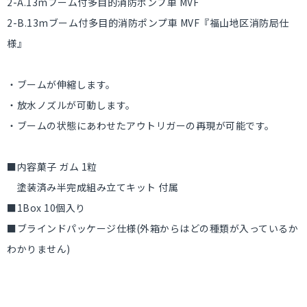
2-A.13mブーム付多目的消防ポンプ車 MVF
2-B.13mブーム付多目的消防ポンプ車 MVF『福山地区消防局仕
様』
・ブームが伸縮します。
・放水ノズルが可動します。
・ブームの状態にあわせたアウトリガーの再現が可能です。
■内容菓子 ガム 1粒
塗装済み半完成組み立てキット 付属
■1Box 10個入り
■ブラインドパッケージ仕様(外箱からはどの種類が入っているか
わかりません)