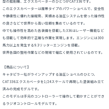
型の掘削機、エクスカベーターのひとつがCAT336です。
このエクスカベーターは履帯タイプのパワーショベルで、安全性
や静粛性に優れた操縦席、実績ある油圧システムを使った操作性
の良さなどで世界から高い信頼を集めているのです。
中でも操作性を高めた各装備を搭載した336はレーザー機能など
も搭載して効率的で正確な作業を実現します。エンジンには300
馬力以上を発生する9.3リッターエンジンを搭載。
世界各国の整地作業などの現場で幅広く使用されているのです。
【商品について】
キャタピラー社がラインアップする油圧ショベルのひとつ、
CAT336エクスカベータを1/24スケールで再現した塗装組み立て
済みの完成モデルです。
このモデルは手元のコントローラーで操作して動かすことができ
るラジオコントロールモデルです。