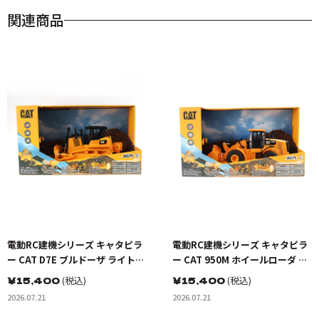
関連商品
電動RC建機シリーズ キャタピラ
電動RC建機シリーズ キャタピラ
ー CAT D7E ブルドーザ ライト＆
ー CAT 950M ホイールローダ ラ
サンドギミック搭載ver. （乾電
イト＆サンドギミック搭載ver.
￥
15,400
(税込)
￥
15,400
(税込)
池タイプ）
（乾電池タイプ）
2026.07.21
2026.07.21