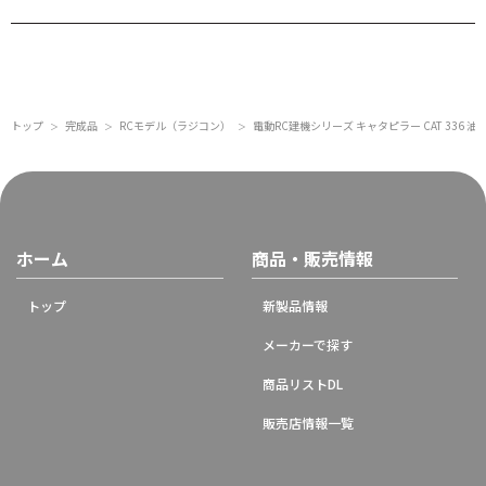
トップ
完成品
RCモデル（ラジコン）
電動RC建機シリーズ キャタピラー CAT 336 
＞
＞
＞
ホーム
商品・販売情報
トップ
新製品情報
メーカーで探す
商品リストDL
販売店情報一覧