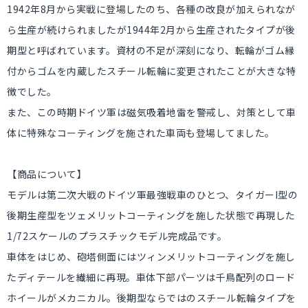
1942年8月から実戦に登場したのち、各種の改良が加えられなが
ら生産が続けられましたが1944年2月から生産されたタイプが後
期型と呼ばれています。資材の不足が深刻になり、転輪がゴム縁
付からゴムを内蔵したスチール転輪に変更されたことが大きな特
徴でした。
また、この時期ドイツ軍は磁気吸着地雷を警戒し、対策として車
体に特殊なコーティングを施された車両も登場してました。
【商品について】
モデルは第二次大戦のドイツ軍最強戦車のひとつ、タイガーI型の
後期生産型をツェメリットコーティングを施した状態で再現した
1/72スケールのプラスチックモデル完成品です。
車体をはじめ、砲塔側面にはツィンメリットコーティングを施し
たディテールを繊細に再現。車体下部パーツは千鳥配列のロード
ホイールがメカニカル。後期型ならではのスチール転輪タイプを