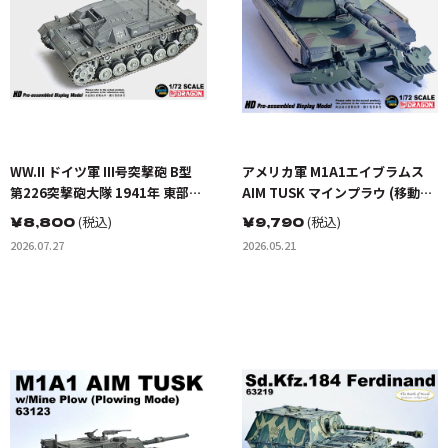
WW.II ドイツ軍 III号突撃砲 B型
アメリカ軍 M1A1エイブラムス
第226突撃砲大隊 1941年 東部戦
AIM TUSK マインプラウ (移動モ
線
ード)
￥
8,800
(税込)
￥
9,790
(税込)
2026.07.27
2026.05.21