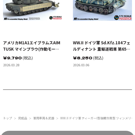
アメリカM1A1エイブラムスAIM
WW.II ドイツ軍 Sd.Kfz.184フェ
TUSK マインプラウ(作動モード)
ルディナント 重駆逐戦車 第653
迷彩塗装
重戦車駆逐大隊 322号車 クルス
￥
9,790
(税込)
￥
8,250
(税込)
ク 1943 完成品
2026.03.28
2026.03.06
トップ
完成品
軍用車両 & 武器
WW.II ドイツ軍 ティーガーI型後期生産型 ツィンメリッ
＞
＞
＞