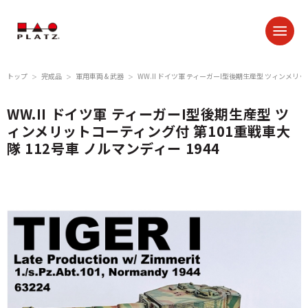
トップ
完成品
軍用車両 & 武器
WW.II ドイツ軍 ティーガーI型後期生産型 ツィンメリッ
＞
＞
＞
WW.II ドイツ軍 ティーガーI型後期生産型 ツ
ィンメリットコーティング付 第101重戦車大
隊 112号車 ノルマンディー 1944