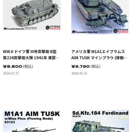
WW.II ドイツ軍 III号突撃砲 B型
アメリカ軍 M1A1エイブラムス
第226突撃砲大隊 1941年 東部戦
AIM TUSK マインプラウ (移動モ
線
ード)
￥
8,800
(税込)
￥
9,790
(税込)
2026.07.27
2026.05.21