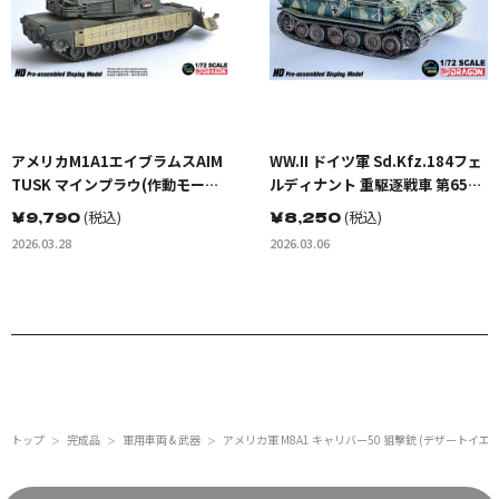
アメリカM1A1エイブラムスAIM
WW.II ドイツ軍 Sd.Kfz.184フェ
TUSK マインプラウ(作動モード)
ルディナント 重駆逐戦車 第653
迷彩塗装
重戦車駆逐大隊 322号車 クルス
￥
9,790
(税込)
￥
8,250
(税込)
ク 1943 完成品
2026.03.28
2026.03.06
トップ
完成品
軍用車両 & 武器
アメリカ軍 M8A1 キャリバー50 狙撃銃 (デザートイエロ
＞
＞
＞