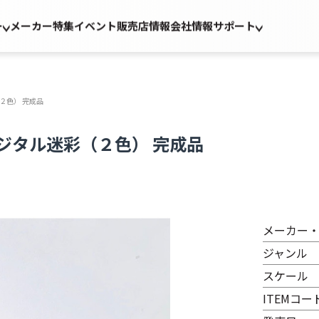
ー
メーカー
特集
イベント
販売店情報
会社情報
サポート
（２色） 完成品
 デジタル迷彩（２色） 完成品
メーカー
ジャンル
スケール
ITEMコー