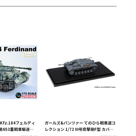
d.Kfz.184フェルディ
ガールズ&パンツァー てのひら戦車道コ
第653重戦車駆逐大
レクション 1/72 III号突撃砲F型 カバさ
 1943 完成品
んチーム発見時