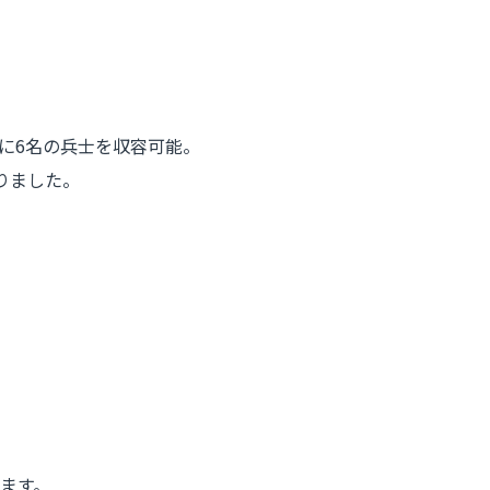
他に6名の兵士を収容可能。
りました。
ます。