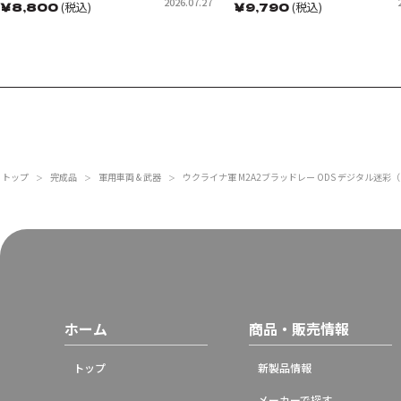
2026.07.27
￥
8,800
(税込)
￥
9,790
(税込)
トップ
完成品
軍用車両 & 武器
ウクライナ軍 M2A2ブラッドレー ODS デジタル迷彩
＞
＞
＞
ホーム
商品・販売情報
トップ
新製品情報
メーカーで探す