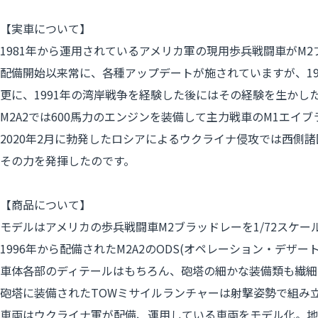
【実車について】
1981年から運用されているアメリカ軍の現用歩兵戦闘車がM2
配備開始以来常に、各種アップデートが施されていますが、1986
更に、1991年の湾岸戦争を経験した後にはその経験を生かし
M2A2では600馬力のエンジンを装備して主力戦車のM1エ
2020年2月に勃発したロシアによるウクライナ侵攻では西側
その力を発揮したのです。
【商品について】
モデルはアメリカの歩兵戦闘車M2ブラッドレーを1/72スケ
1996年から配備されたM2A2のODS(オペレーション・デザ
車体各部のディテールはもちろん、砲塔の細かな装備類も繊細
砲塔に装備されたTOWミサイルランチャーは射撃姿勢で組み
車両はウクライナ軍が配備、運用している車両をモデル化。地