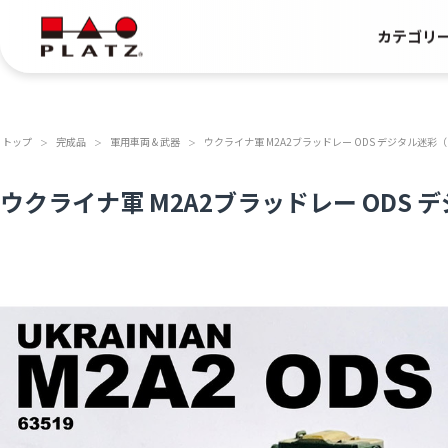
カテゴリ
トップ
完成品
軍用車両 & 武器
ウクライナ軍 M2A2ブラッドレー ODS デジタル迷彩
＞
＞
＞
ウクライナ軍 M2A2ブラッドレー ODS