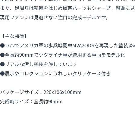
また、足周りは転輪をはじめ履帯パーツもシャープ。報道に見
現用ファンには見逃せない注目の完成モデルです。
【主な特徴】
●1/72でアメリカ軍の歩兵戦闘車M2A2ODSを再現した塗装
●全長約90mmでウクライナ軍が運用する車両をモデル化
●リアルな汚し塗装を施しています
●展示やコレクションにうれしいクリアケース付き
パッケージサイズ：220x106x106mm
完成時サイズ：全長約90mm