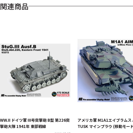
関連商品
WW.II ドイツ軍 III号突撃砲 B型 第226突
アメリカ軍 M1A1エイブラムス 
撃砲大隊 1941年 東部戦線
TUSK マインプラウ (移動モード