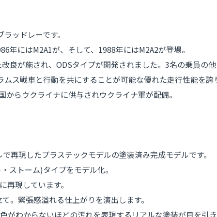
ブラッドレーです。
年にはM2A1が、そして、1988年にはM2A2が登場。
た改良が施され、ODSタイプが開発されました。3名の乗員の
イブラムス戦車と行動を共にすることが可能な優れた走行性能を誇
諸国からウクライナに供与されウクライナ軍が配備。
ールで再現したプラスチックモデルの塗装済み完成モデルです。
ート・ストーム)タイプをモデル化。
に再現しています。
立て。緊張感溢れる仕上がりを演出します。
色がわからないほどの汚れを表現するリアルな塗装が目を引き