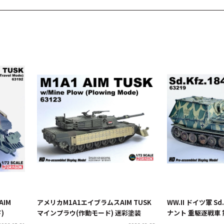
AIM
アメリカM1A1エイブラムスAIM TUSK
WW.II ドイツ軍 S
)
マインプラウ(作動モード) 迷彩塗装
ナント 重駆逐戦車 
隊 322号車 クルスク