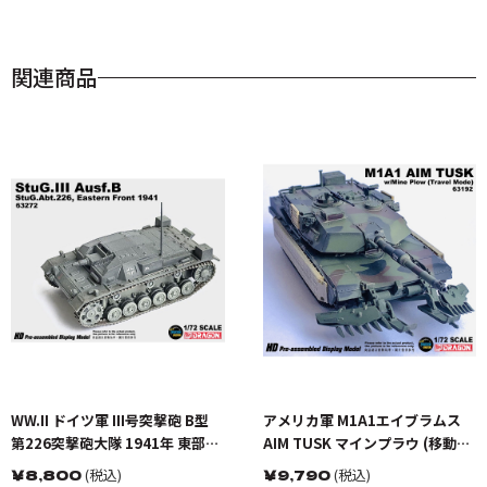
関連商品
WW.II ドイツ軍 III号突撃砲 B型
アメリカ軍 M1A1エイブラムス
第226突撃砲大隊 1941年 東部戦
AIM TUSK マインプラウ (移動モ
線
ード)
￥
8,800
(税込)
￥
9,790
(税込)