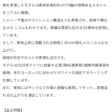
現を実現したモデルは車体全長約9cmで8輪の特徴あるスタイル
をリアルに再現。
シャシー下面はサスペンション構造なども表現され、前後で異な
るメカ ニズムもわかります。車輪は質感も伝わるDS素材を採用し
ています。
そして、車体上部に搭載される砲塔と30mm砲もメカニカルな仕
上がり。
砲塔の形状やボルトの表現も迫力です。
モデルは2020年ドイツに駐留する第2騎兵連隊第1戦隊所属車両を
再現。冬のヨーロッパに合わせたホワイトの迷彩でカラーリング
を施しています。
また、車両にはザックなどの個人装備も再現してセット。実感溢
れる仕上がりを演出しています。
【主な特徴】