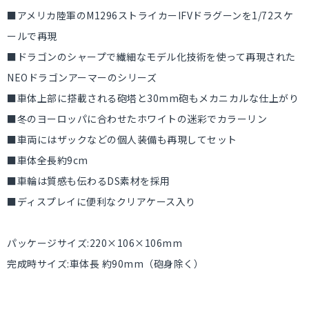
■アメリカ陸軍のM1296ストライカーIFVドラグーンを1/72スケ
ールで再現
■ドラゴンのシャープで繊細なモデル化技術を使って再現された
NEOドラゴンアーマーのシリーズ
■車体上部に搭載される砲塔と30mm砲もメカニカルな仕上がり
■冬のヨーロッパに合わせたホワイトの迷彩でカラーリン
■車両にはザックなどの個人装備も再現してセット
■車体全長約9cm
■車輪は質感も伝わるDS素材を採用
■ディスプレイに便利なクリアケース入り
パッケージサイズ:220×106×106mm
完成時サイズ:車体長 約90mm（砲身除く）