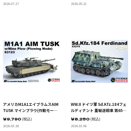
2026.07.27
2026.05.21
アメリカM1A1エイブラムスAIM
WW.II ドイツ軍 Sd.Kfz.184フェ
TUSK マインプラウ(作動モード)
ルディナント 重駆逐戦車 第653
迷彩塗装
重戦車駆逐大隊 322号車 クルス
￥
9,790
(税込)
￥
8,250
(税込)
ク 1943 完成品
2026.03.28
2026.03.06