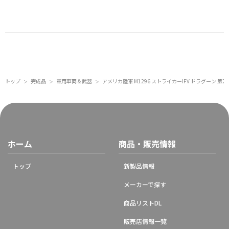
トップ
完成品
軍用車両 & 武器
アメリカ陸軍 M1296 ストライカーIFV ドラグーン 第2
＞
＞
＞
ホーム
商品・販売情報
トップ
新製品情報
メーカーで探す
商品リストDL
販売店情報一覧