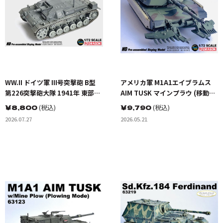
WW.II ドイツ軍 III号突撃砲 B型
アメリカ軍 M1A1エイブラムス
第226突撃砲大隊 1941年 東部戦
AIM TUSK マインプラウ (移動モ
線
ード)
￥
8,800
(税込)
￥
9,790
(税込)
2026.07.27
2026.05.21