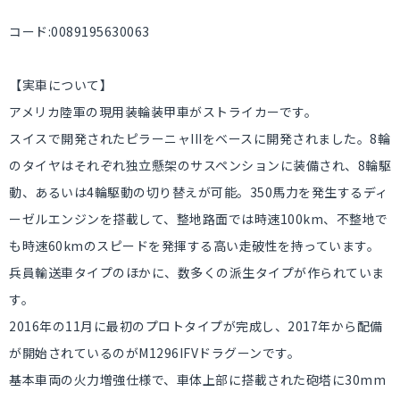
コード:0089195630063
【実車について】
アメリカ陸軍の現用装輪装甲車がストライカーです。
スイスで開発されたピラーニャIIIをベースに開発されました。8輪
のタイヤはそれぞれ独立懸架のサスペンションに装備され、8輪駆
動、あるいは4輪駆動の切り替えが可能。350馬力を発生するディ
ーゼルエンジンを搭載して、整地路面では時速100km、不整地で
も時速60kmのスピードを発揮する高い走破性を持っています。
兵員輸送車タイプのほかに、数多くの派生タイプが作られていま
す。
2016年の11月に最初のプロトタイプが完成し、2017年から配備
が開始されているのがM1296IFVドラグーンです。
基本車両の火力増強仕様で、車体上部に搭載された砲塔に30mm