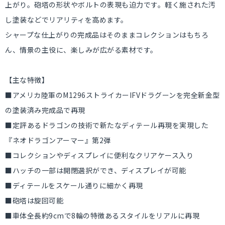
上がり。砲塔の形状やボルトの表現も迫力です。軽く施された汚
し塗装などでリアリティを高めます。
シャープな仕上がりの完成品はそのままコレクションはもちろ
ん、情景の主役に、楽しみが広がる素材です。
【主な特徴】
■アメリカ陸軍のM1296ストライカーIFVドラグーンを完全新金型
の塗装済み完成品で再現
■定評あるドラゴンの技術で新たなディテール再現を実現した
『ネオドラゴンアーマー』第2弾
■コレクションやディスプレイに便利なクリアケース入り
■ハッチの一部は開閉選択ができ、ディスプレイが可能
■ディテールをスケール通りに細かく再現
■砲塔は旋回可能
■車体全長約9cmで8輪の特徴あるスタイルをリアルに再現