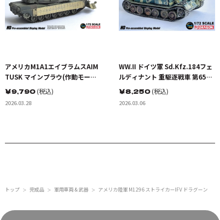
アメリカM1A1エイブラムスAIM
WW.II ドイツ軍 Sd.Kfz.184フェ
TUSK マインプラウ(作動モード)
ルディナント 重駆逐戦車 第653
迷彩塗装
重戦車駆逐大隊 322号車 クルス
￥
9,790
(税込)
￥
8,250
(税込)
ク 1943 完成品
2026.03.28
2026.03.06
トップ
完成品
軍用車両 & 武器
アメリカ陸軍 M1296 ストライカーIFV ドラグーン
＞
＞
＞