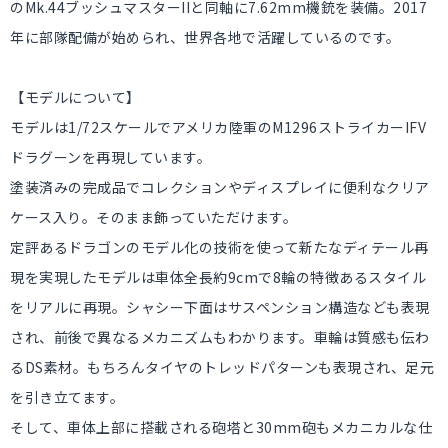
のMk.44ブッシュマスターIIと同軸に7.62mm機銃を装備。2017
年に部隊配備が始められ、世界各地で活躍しているのです。
【モデルについて】
モデルは1/72スケールでアメリカ陸軍のM1296ストライカーIFV
ドラグーンを再現しています。
塗装済みの完成品でコレクションやディスプレイに便利なクリア
ケース入り。そのまま飾っていただけます。
定評あるドラゴンのモデル化の技術を使って新たなディテール再
現を実現したモデルは車体全長約9cmで8輪の特徴あるスタイル
をリアルに再現。シャシー下面はサスペンション構造なども表現
され、前後で異なるメカニズムもわかります。車輪は質感も伝わ
るDS素材。もちろんタイヤのトレッドパターンも表現され、足元
を引き立てます。
そして、車体上部に搭載される砲塔と30mm砲もメカニカルな仕