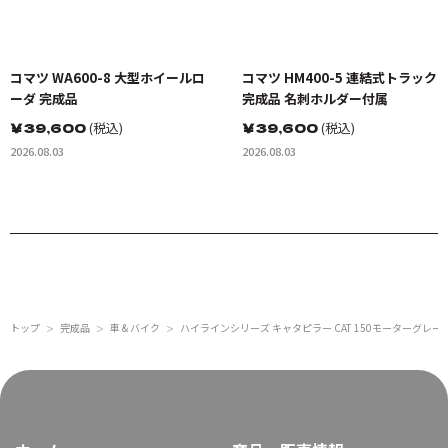
コマツ WA600-8 大型ホイールロ
コマツ HM400-5 連結式トラック
ーダ 完成品
完成品 名刺ホルダー付属
￥
39,600
(税込)
￥
39,600
(税込)
2026.08.03
2026.08.03
トップ
完成品
車 & バイク
ハイラインシリーズ キャタピラー CAT 150モーターグレー
＞
＞
＞