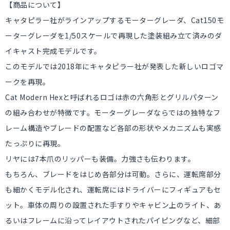
【商品について】
キャタピラー社がラインアップするモーターグレーダ、Cat150モ
ーターグレーダを1/50スケールで再現した塗装組み立て済みのダ
イキャスト完成モデルです。
このモデルでは2018年にキャタピラー社が発表した新しいロゴマ
ークを再現。
Cat Modern Hexと呼ばれるロゴは赤の六角形とグリルパターン
の組み合わせが特徴です。モーターグレーダならではの独特なフ
レーム構造やブレードの配置など各部の形状やメカニズムも実感
たっぷりに再現。
リヤには7本爪のリッパーも装備。力強さも伝わります。
もちろん、ブレードをはじめ各部分は可動。さらに、運転席部分
も細かくモデル化され、運転席にはドライバーにフィギュアもセ
ット。車体の周りの設置された手すりやキャビン上のライト、あ
るいはフレームに沿ってレイアウトされたパイピングなど、細部