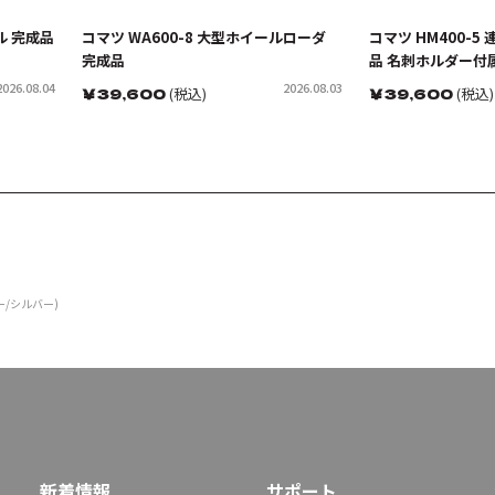
ル 完成品
コマツ WA600-8 大型ホイールローダ
コマツ HM400-5
完成品
品 名刺ホルダー付
2026.08.04
2026.08.03
￥
39,600
(税込)
￥
39,600
(税込)
ー/シルバー)
新着情報
サポート