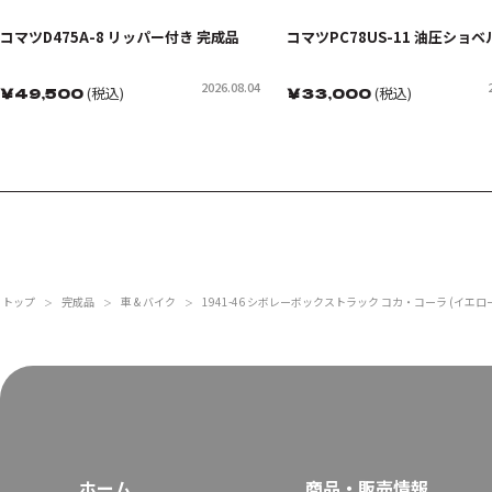
コマツD475A-8 リッパー付き 完成品
コマツPC78US-11 油圧ショベ
2026.08.04
￥
49,500
(税込)
￥
33,000
(税込)
トップ
完成品
車 & バイク
1941-46 シボレーボックストラック コカ・コーラ (イエロ
＞
＞
＞
ホーム
商品・販売情報