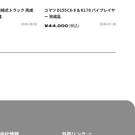
 連結式トラック 完成
コマツ D155CX-8 & K170 パイプレイヤ
属
ー 完成品
2026.08.03
2026.07.28
￥
44,000
(税込)
会社情報
外部リンク