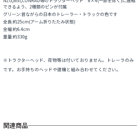
NZG,WSI,CONRAD等のトラクターヘッド 6×4(一部を除く)に連結
できるよう、2種類のピンが付属
グリーン:昔ながらの日本のトレーラー・トラックの色です
全長:約25cm(アーム折りたたみ状態)
全幅:約6.4cm
重量:約330g
※トラクターヘッド、荷物等は付いておりません。トレーラのみ
です。お手持ちのヘッドや建機と組み合わせてください。
関連商品