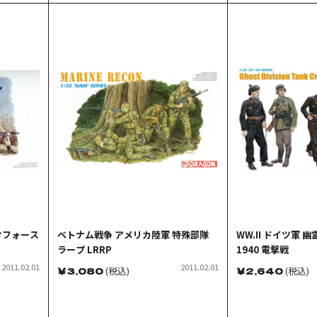
タフォース
ベトナム戦争 アメリカ陸軍 特殊部隊
WW.II ドイツ軍 
ラープ LRRP
1940 電撃戦
2011.02.01
2011.02.01
￥
3,080
(税込)
￥
2,640
(税込)