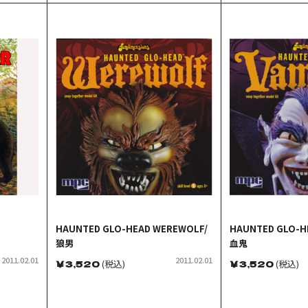
HAUNTED GLO-HEAD WEREWOLF/
HAUNTED GLO-H
狼男
血鬼
2011.02.01
2011.02.01
￥
3,520
(税込)
￥
3,520
(税込)