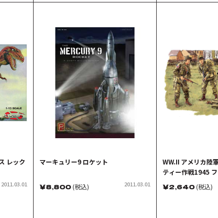
ス レック
マーキュリー9 ロケット
WW.II アメリカ陸
ティー作戦1945 
2011.03.01
2011.03.01
￥
8,800
(税込)
￥
2,640
(税込)