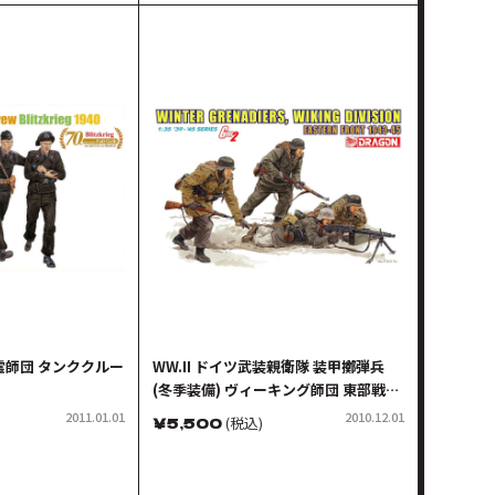
幽霊師団 タンククルー
WW.II ドイツ武装親衛隊 装甲擲弾兵
(冬季装備) ヴィーキング師団 東部戦線
1943-1945
2011.01.01
2010.12.01
￥
5,500
(税込)