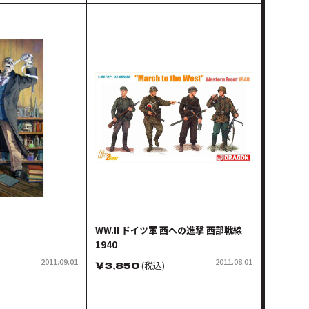
WW.II ドイツ軍 西への進撃 西部戦線
1940
2011.09.01
2011.08.01
￥
3,850
(税込)