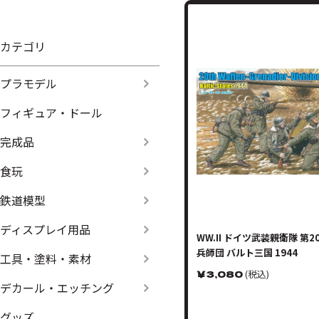
カテゴリ
プラモデル
フィギュア・ドール
完成品
食玩
鉄道模型
ディスプレイ用品
WW.II ドイツ武装親衛隊 第
兵師団 バルト三国 1944
工具・塗料・素材
￥
3,080
(税込)
デカール・エッチング
グッズ