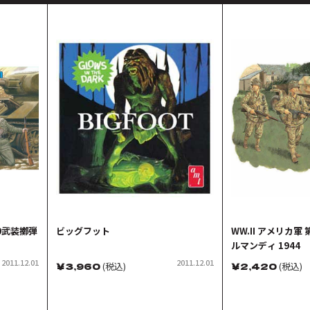
20武装擲弾
ビッグフット
WW.II アメリカ軍
ルマンディ 1944
2011.12.01
2011.12.01
￥
3,960
(税込)
￥
2,420
(税込)