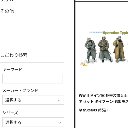
その他
こだわり検索
キーワード
メーカー・ブランド
WW.II ドイツ軍 冬季装備兵
選択する
アセット タイフーン作戦 モ
攻略戦 1941
￥
2,090
(税込)
シリーズ
選択する