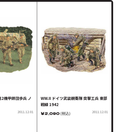
 第2機甲師団歩兵 ノ
WW.II ドイツ武装親衛隊 突撃工兵 東部
戦線 1942
2011.12.01
2011.12.01
￥
2,090
(税込)