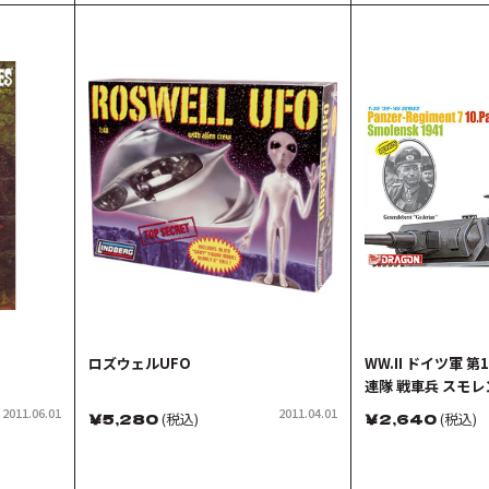
ロズウェルUFO
WW.II ドイツ軍 
連隊 戦車兵 スモレ
2011.06.01
2011.04.01
￥
5,280
(税込)
￥
2,640
(税込)