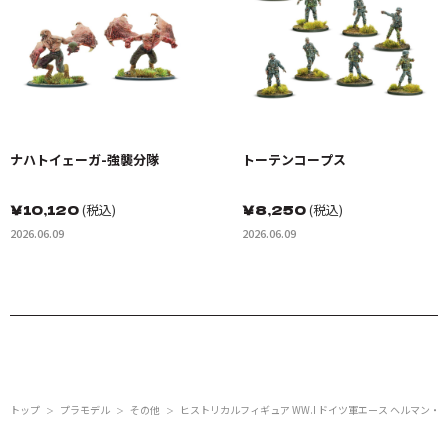
ナハトイェーガ-強襲分隊
トーテンコープス
￥
10,120
(税込)
￥
8,250
(税込)
2026.06.09
2026.06.09
トップ
プラモデル
その他
ヒストリカルフィギュア WW.I ドイツ軍エース ヘルマン・
＞
＞
＞