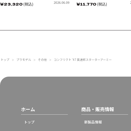
2026.06.09
￥
23,320
(税込)
￥
11,770
(税込)
トップ
プラモデル
その他
コンフリクト '47 英連邦スターターアーミー
＞
＞
＞
ホーム
商品・販売情報
トップ
新製品情報