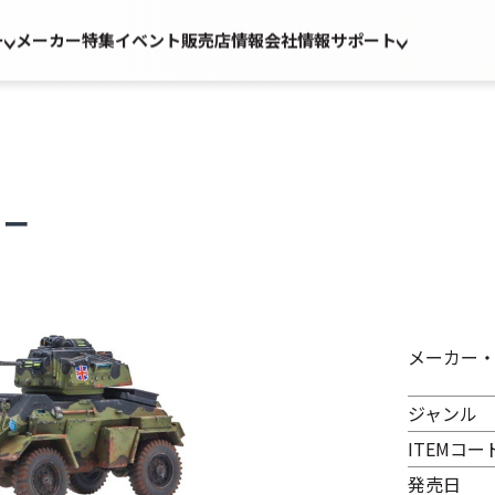
ー
メーカー
特集
イベント
販売店情報
会社情報
サポート
ミー
メーカー
ジャンル
ITEMコー
発売日