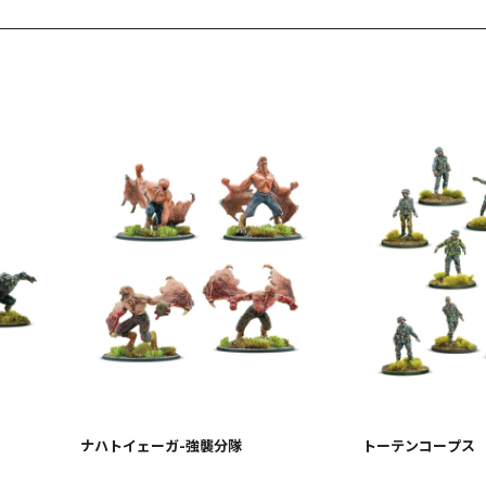
ナハトイェーガ-強襲分隊
トーテンコープス