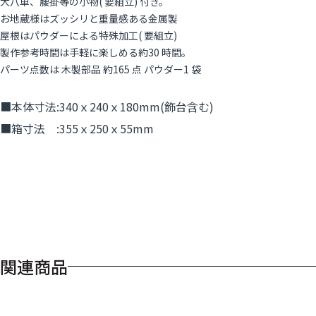
大八車、腰掛等の小物( 要組立) 付き。
お地蔵様はズッシリと重量感ある金属製
屋根はパウダーによる特殊加工( 要組立)
製作参考時間は手軽に楽しめる約30 時間。
パーツ点数は 木製部品 約165 点 パウダー1 袋
■本体寸法:340ｘ240ｘ180mm(飾台含む)
■箱寸法 :355ｘ250ｘ55mm
関連商品