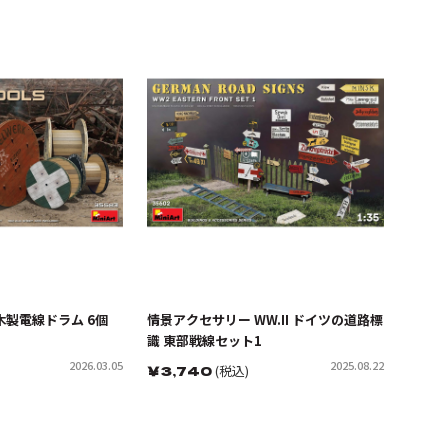
木製電線ドラム 6個
情景アクセサリー WW.II ドイツの道路標
識 東部戦線セット1
2026.03.05
2025.08.22
￥
3,740
(税込)