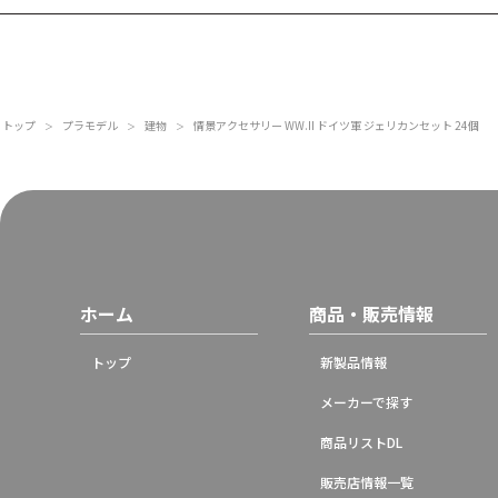
トップ
プラモデル
建物
情景アクセサリー WW.II ドイツ軍 ジェリカンセット 24個
＞
＞
＞
ホーム
商品・販売情報
トップ
新製品情報
メーカーで探す
商品リストDL
販売店情報一覧