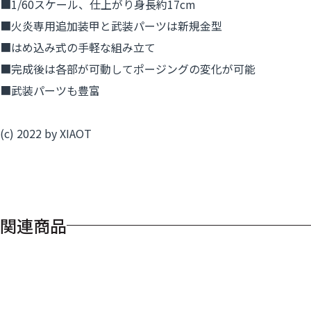
■1/60スケール、仕上がり身長約17cm
■火炎専用追加装甲と武装パーツは新規金型
■はめ込み式の手軽な組み立て
■完成後は各部が可動してポージングの変化が可能
■武装パーツも豊富
(c) 2022 by XIAOT
関連商品