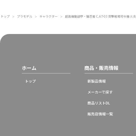
トップ
プラモデル
キャラクター
超高機動装甲・猫忍者 C.A.T-03 突撃戦場司令機 火炎
＞
＞
＞
ホーム
商品・販売情報
トップ
新製品情報
メーカーで探す
商品リストDL
販売店情報一覧