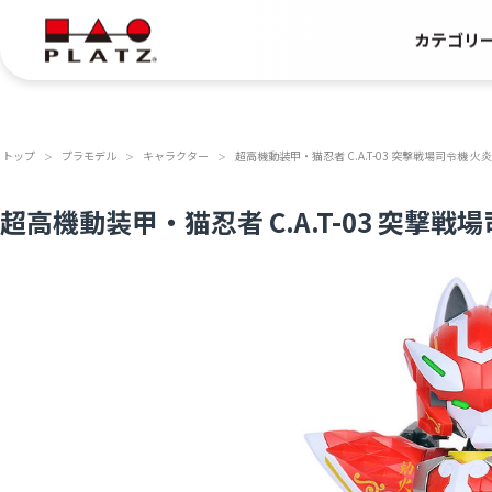
カテゴリ
トップ
プラモデル
キャラクター
超高機動装甲・猫忍者 C.A.T-03 突撃戦場司令機 火炎
＞
＞
＞
超高機動装甲・猫忍者 C.A.T-03 突撃戦