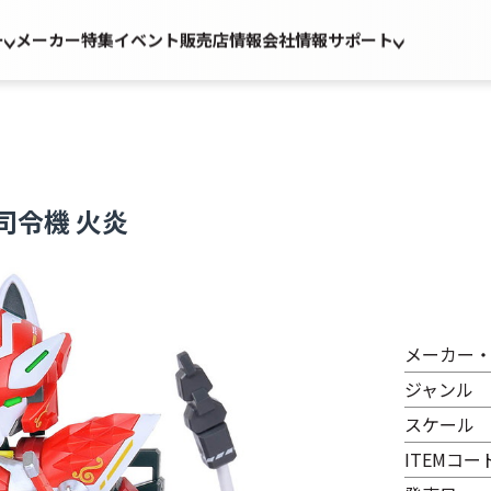
ー
メーカー
特集
イベント
販売店情報
会社情報
サポート
場司令機 火炎
メーカー
ジャンル
スケール
ITEMコー