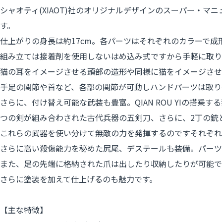
シャオティ(XIAOT)社のオリジナルデザインのスーパー・
す。
仕上がりの身長は約17cm。各パーツはそれぞれのカラーで
組み立ては接着剤を使用しないはめ込み式ですから手軽に取り
猫の耳をイメージさせる頭部の造形や同様に猫をイメージさせ
手足の関節や首など、各部の関節が可動しハンドパーツは取り
さらに、付け替え可能な武装も豊富。QIAN ROU YIの搭乗す
つの剣が組み合わされた古代兵器の五剣刀、さらに、2丁の銃
これらの武器を使い分けて無敵の力を発揮するのですそれぞれ
さらに高い殺傷能力を秘めた尻尾、デステールも装備。パーツ
また、足の先端に格納された爪は出したり収納したりが可能で
さらに塗装を加えて仕上げるのも魅力です。
【主な特徴】