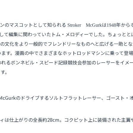
ジンのマスコットとして知られる
は
年から
Stroker
McGurk
1948
して編集に関わっていたトム・メロディーでした。ちょっとと
の文化をより一般的でフレンドリーなものへと広げる一助とな
います。漫画の中でさまざまなホットロッドマシンに乗って登
われるボンネビル・スピード記録競技会参加のレーサーをイメ
ます。
r McGurkのドライブするソルトフラットレーサー、ゴース
ィは仕上がりの全長約28cm。コクピット上に装備された主翼